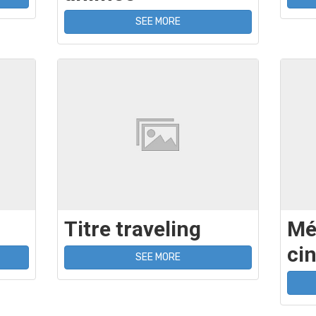
SEE MORE
Titre traveling
Mé
ci
SEE MORE