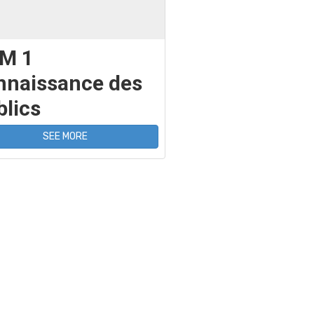
M 1
nnaissance des
blics
SEE MORE