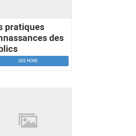
s pratiques
nnassances des
blics
SEE MORE