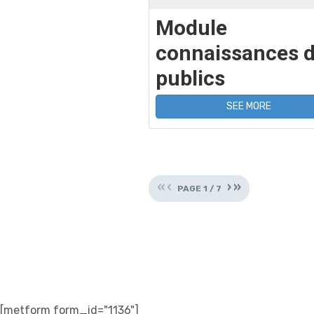
Module
connaissances 
publics
SEE MORE
«
‹
›
»
PAGE
1
/
7
[metform form_id="1136"]