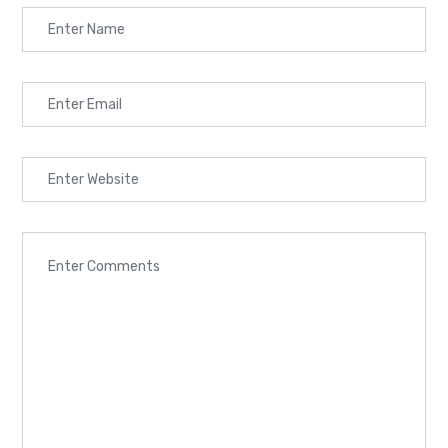
Home
Cours
/
/
Making Music With Other People
[metform form_id="1136"]