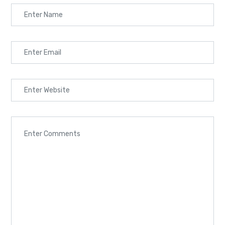
Home
Cours
/
/
Sustainability Understanding Luxury
[metform form_id="1136"]