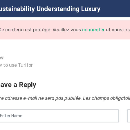
ustainability Understanding Luxury
COURS E-LEARNING SPORT BUSINESS ACAD
Ce contenu est protégé. Veuillez vous
connecter
et vous ins
ev
 to use Turitor
tainability Understanding Lu
ave a Reply
Home
Cours
Sustainability Understanding Luxury
/
/
re adresse e-mail ne sera pas publiée.
Les champs obligatoi