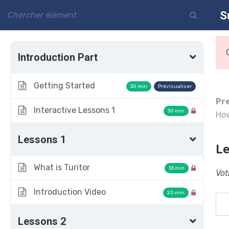
S
Introduction Part
Getting Started
30 min
Pr
Interactive Lessons 1
30 min
How
Sus
Lessons 1
Le
What is Turitor
33 min
Vot
Introduction Video
20 min
Lessons 2