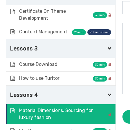
Certificate On Theme
30 min
Development
Content Management
[metform form_id="1136"]
25 min
Lessons 3
Course Download
30 min
How to use Turitor
30 min
Lessons 4
Material Dimensions: Sourcing for
luxury fashion