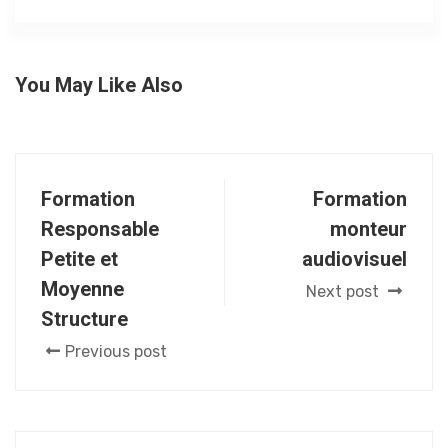
Exemple passeport FFF
Règlements
You May Like Also
administratifs de la LFP
Règlements
administratifs de la LFP &
Formation
Formation
les commissions
Responsable
monteur
Petite et
audiovisuel
Les statuts de la LFP
Moyenne
Next post
Structure
Les centres de formation
Previous post
des clubs professionnels
La charte du football