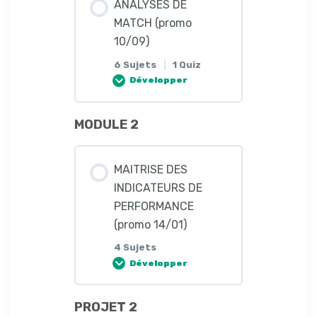
ANALYSES DE
14/01)
MATCH (promo
10/09)
Situations tactiques
6 Sujets
|
1 Quiz
(promo 14/01)
Développer
MODULE 2
Leçon Contenu
0%
0/6
COMPLÈTE
Étapes
MAITRISE DES
INDICATEURS DE
Modèle d’analyse de
PERFORMANCE
matchs de la FFF (promo
(promo 14/01)
14/01)
4 Sujets
Développer
Modèle d’analyse de
PROJET 2
Leçon Contenu
match de Villas Boas VO