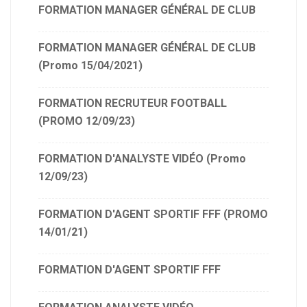
FORMATION MANAGER GÉNÉRAL DE CLUB
14 – Exporter votre présentation (promo
14/01)
FORMATION MANAGER GÉNÉRAL DE CLUB
15 – le menu principal (promo 14/01)
(Promo 15/04/2021)
16 – Les outils pour importer (promo
14/01)
FORMATION RECRUTEUR FOOTBALL
17 – Les autres outils (promo 14/01)
(PROMO 12/09/23)
18 – Les autres options du menu principal
(promo 14/01)
FORMATION D'ANALYSTE VIDÉO (Promo
12/09/23)
FORMATION D'AGENT SPORTIF FFF (PROMO
14/01/21)
FORMATION D'AGENT SPORTIF FFF