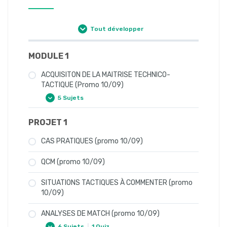
(promo 14/01)
Tout développer
9 – Outils pour exporter
(promo 14/01)
MODULE 1
ACQUISITON DE LA MAITRISE TECHNICO-
10 – Outils pour filtrer
TACTIQUE (Promo 10/09)
(promo 14/01)
5 Sujets
PROJET 1
INTRODUCTION (promo 14/01)
11 – Les autres outils de la
LES DÉFENSES À 4 (promo 14/01)
CAS PRATIQUES (promo 10/09)
timeline (promo 14/01)
LES DÉFENSES À 3 (promo 14/01)
QCM (promo 10/09)
LE MILIEU DE TERRAIN, L’ATTAQUE ET LA
12 – L’environnement de
CONSTRUCTION (promo 14/01)
SITUATIONS TACTIQUES À COMMENTER (promo
présentation (promo
10/09)
LE SYSTÈME EN MOUVEMENT ((promo
14/01)
14/01)
ANALYSES DE MATCH (promo 10/09)
6 Sujets
|
1 Quiz