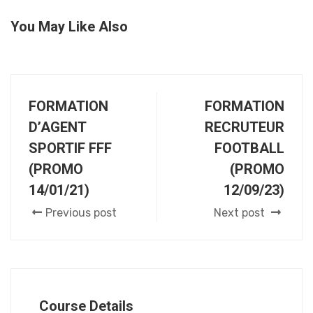
4 – Autres options du
template (promo 14/01)
You May Like Also
5 – Observation et
séquençage (promo
14/01)
FORMATION
FORMATION
D’AGENT
RECRUTEUR
SPORTIF FFF
FOOTBALL
6 – Les types
(PROMO
(PROMO
d’observation (promo
14/01)
14/01/21)
12/09/23)
Previous post
Next post
7 – La timeline (promo
14/01)
8 – Outils pour éditer
Course Details