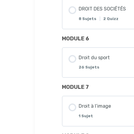
SYNTHÈSE 1 DROIT DE
SYNTHÈSE 6 DROIT DU
DROIT DES SOCIÉTÉS
COURS DROIT FISCAL : 
SYNTHÈSE 4 DROIT D
8 Sujets
|
2 Quizz
SYNTHÈSE 2 DROIT DE
SYNTHÈSE 7 DROIT DU
FICHE DE RÉVISION : FI
SYNTHÈSE 5 DROIT D
MODULE 6
Leçon Contenu
SYNTHÈSE 3 DROIT DE
SYNTHÈSE 8 DROIT DU
SYNTHÈSE 1 DROIT FI
SYNTHÈSE 6 DROIT D
Droit du sport
COURS DROIT DES SOC
QUIZ 1 DROIT DES ASS
SYNTHÈSE 9 DROIT DU
26 Sujets
SYNTHÈSE 2 DROIT FI
Synthèse 7 droit des 
FICHE DE RÉVISION DR
CAS PRATIQUE 1 DROI
SYNTHÈSE 10 DROIT D
MODULE 7
Leçon Contenu
SYNTHÈSE 3 DROIT FI
QUIZ 1 DROIT DES CO
SYNTHÈSE 1 DROIT DE
SYNTHÈSE 11 DROIT DU
Droit à l’image
Cours droit des sociét
SYNTHÈSE 4 DROIT FI
QUIZ 2 DROIT DES CO
1 Sujet
SYNTHÈSE 2 DROIT DE
SYNTHÈSE 12 DROIT D
Fiche de révision droit
SYNTHÈSE 5 DROIT FI
QUIZ 3 DROIT DES CO