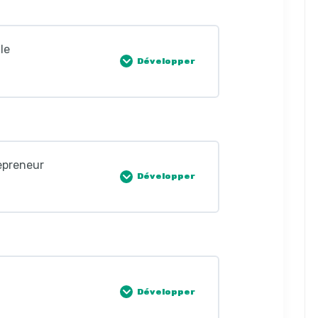
0% COMPLÈTE
0/1 Étapes
S SOCIÉTÉS
U TRAVAIL
on des APS
SCAL
IT DES CONTRATS
le
S SOCIÉTÉS
Développer
églementation des APS
SCAL
IT DES CONTRATS
S SOCIÉTÉS
0% COMPLÈTE
0/2 Étapes
clubs sportifs
SCAL
IT DES CONTRATS
S SOCIÉTÉS
repreneur
ité sociale
inances des clubs sportifs
Développer
SCAL
és
de la sécurité sociale
fs
FISCALITÉ – IRPP
0% COMPLÈTE
0/2 Étapes
és
écurité sociale
gents sportifs
 FISCALITÉ -TAXE PROFESSIONNELLE
repreneur
Développer
sécurité sociale
s