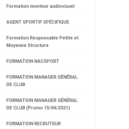
Fiche de révision ministère
Formation monteur audiovisuel
des sports, CNOSF, ligue pro
AGENT SPORTIF SPÉCIFIQUE
1$D DE 2$D
Formation Responsable Petite et
Moyenne Structure
FORMATION NACSPORT
FORMATION MANAGER GÉNÉRAL
DE CLUB
FORMATION MANAGER GÉNÉRAL
DE CLUB (Promo 15/04/2021)
FORMATION RECRUTEUR