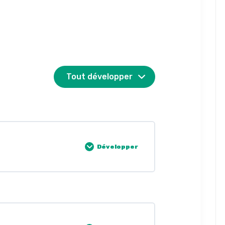
Tout développer
Développer
0% COMPLÈTE
0/15 Étapes
AIL