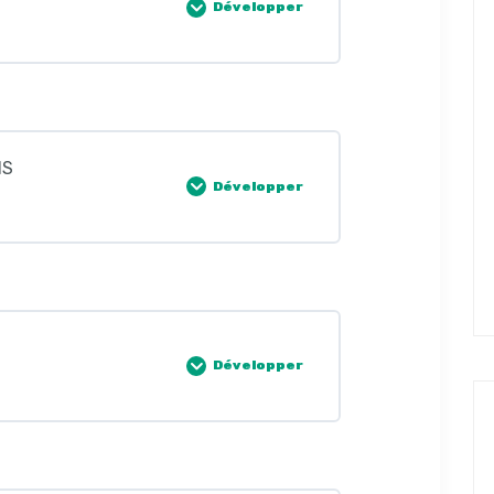
Développer
ROIT DU TRAVAIL
0% COMPLÈTE
0/9 Étapes
TRAVAIL
NS
NTRATS
Développer
 TRAVAIL
OIT DES CONTRATS
0% COMPLÈTE
0/5 Étapes
 TRAVAIL
S CONTRATS
OCIATIONS
 TRAVAIL
Développer
ES CONTRATS
OIT DES ASSOCIATIONS
 TRAVAIL
0% COMPLÈTE
0/16 Étapes
ES CONTRATS