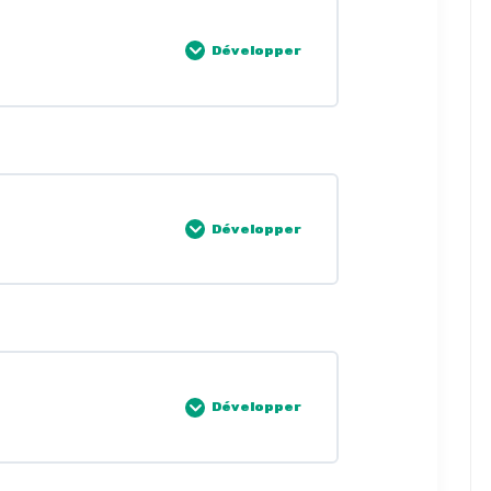
S ASSOCIATIONS
 TRAVAIL
FISCALITÉ – IS
ES CONTRATS
Développer
S ASSOCIATIONS
 TRAVAIL
SCALITÉ – IS
ES CONTRATS
0% COMPLÈTE
0/8 Étapes
S ASSOCIATIONS
 TRAVAIL
SCAL
ES CONTRATS
IÉTÉS
OCIATIONS
Développer
 TRAVAIL
SCAL
contrats
OIT DES SOCIÉTÉS
T DES ASSOCIATIONS
U TRAVAIL
0% COMPLÈTE
0/26 Étapes
SCAL
NTRATS
S SOCIÉTÉS
 TRAVAIL
és sportives
SCAL
Développer
NTRATS
S SOCIÉTÉS
U TRAVAIL
 des sociétés sportives
SCAL
NTRATS